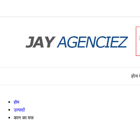
होम 
होम
उत्पादों
कान का मफ