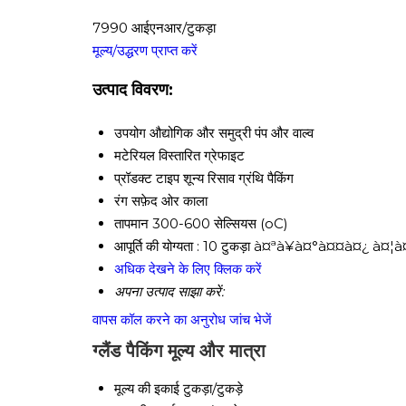
7990 आईएनआर/टुकड़ा
मूल्य/उद्धरण प्राप्त करें
उत्पाद विवरण:
उपयोग
औद्योगिक और समुद्री पंप और वाल्व
मटेरियल
विस्तारित ग्रेफाइट
प्रॉडक्ट टाइप
शून्य रिसाव ग्रंथि पैकिंग
रंग
सफ़ेद ओर काला
तापमान
300-600 सेल्सियस (oC)
आपूर्ति की योग्यता :
10 टुकड़ा à¤ªà¥à¤°à¤¤à¤¿ à¤¦
अधिक देखने के लिए क्लिक करें
अपना उत्पाद साझा करें:
वापस कॉल करने का अनुरोध
जांच भेजें
ग्लैंड पैकिंग मूल्य और मात्रा
मूल्य की इकाई
टुकड़ा/टुकड़े