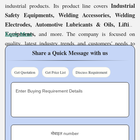
Industrial
industrial products. Its product line covers
Safety Equipments, Welding Accessories, Welding
Electrodes, Automotive Lubricants & Oils, Lifting
Equipments,
Know More
and more. The company is focused on
quality, latest industry trends and customers' needs to
provide the best possible solution for a range of
Share a Quick Message with us
applications & industries. It is a right source for quality
products that show both cost-effectiveness and reliable
Get Quotation
Get Price List
Discuss Requirement
performance. Also, the company is committed to
excellent client service and prompt delivery of orders
Enter Buying Requirement Details
that help it to meet a high level of client satisfaction.
Variety of products, best industry trends, client centric
approach and rich market experience are some of the
core factors for company's success and competitiveness.
मोबाइल number