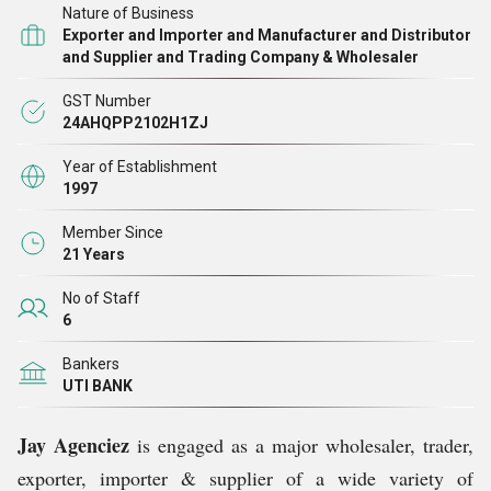
Nature of Business
हम मुख्य रूप से औद्योगिक रखरखाव उत्पादों और उपभोग्य सामग्रियों के
Exporter and Importer and Manufacturer and Distributor
आयात और निर्यात आपूर्ति में हैं, अर्थात् लिफ्टिंग उपकरण, कोल्ड वेल्डिंग
and Supplier and Trading Company & Wholesaler
उत्पाद, संक्षारण रोकथाम और विशेष स्नेहन उत्पाद, वेल्डिंग सुरक्षा उपकरण,
GST Number
गैर एस्बेस्टोस इंसुलेशन और ग्लैंड पैकिंग, जो मुख्य रूप से भारी इंजीनियरिंग
24AHQPP2102H1ZJ
उद्योग, इस्पात संयंत्र, रासायनिक उद्योग, अपतटीय और शिपिंग उद्योग, और
Year of Establishment
तेल और गैस प्रसंस्करण इकाइयों, पेट्रोकेमिकल उद्योग, डेयरी उद्योग, कपड़ा
1997
उद्योग आदि में उपयोग किए जाते हैं।
Member Since
21 Years
No of Staff
6
Bankers
UTI BANK
Jay Agenciez
is engaged as a major wholesaler, trader,
exporter, importer & supplier of a wide variety of