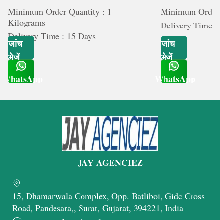
Minimum Order Quantity : 1
Minimum Order Q
Kilograms
Delivery Time :
Delivery Time : 15 Days
जांच
जांच
भेजें
भेजें
WhatsApp
WhatsApp
Get Latest Price
Get Latest Price
JAY AGENCIEZ
15, Dhamanwala Complex, Opp. Batliboi, Gidc Cross
Road, Pandesara,, Surat, Gujarat, 394221, India